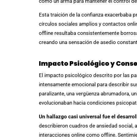
como un arma para mantener el control dentr
Esta traición de la confianza exacerbaba 
círculos sociales amplios y contactos onlin
offline resultaba consistentemente borrosa
creando una sensación de asedio constante 
Impacto Psicológico y Cons
El impacto psicológico descrito por las pa
intensamente emocional para describir su
paralizante, una vergüenza abrumadora, un
evolucionaban hacia condiciones psicopat
Un hallazgo casi universal fue el desarr
describieron cuadros de ansiedad social, at
interacciones online como offline. Sentimi