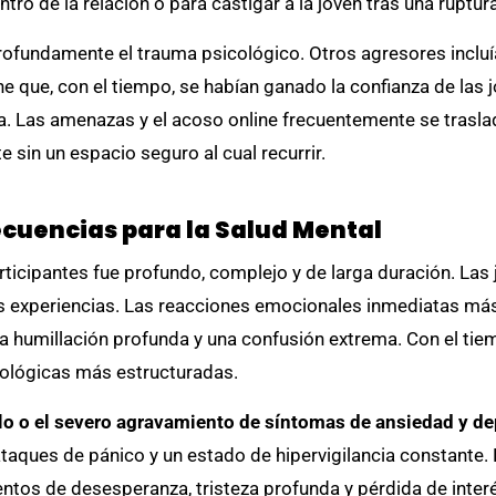
o de la relación o para castigar a la joven tras una ruptura
profundamente el trauma psicológico. Otros agresores incl
e que, con el tiempo, se habían ganado la confianza de las j
. Las amenazas y el acoso online frecuentemente se traslad
sin un espacio seguro al cual recurrir.
ecuencias para la Salud Mental
rticipantes fue profundo, complejo y de larga duración. Las 
s experiencias. Las reacciones emocionales inmediatas m
a humillación profunda y una confusión extrema. Con el ti
ológicas más estructuradas.
ollo o el severo agravamiento de síntomas de ansiedad y d
aques de pánico y un estado de hipervigilancia constante. La
entos de desesperanza, tristeza profunda y pérdida de inte