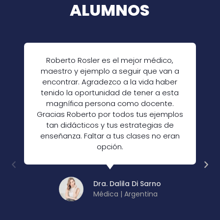
ALUMNOS
Roberto Rosler es el mejor médico,
maestro y ejemplo a seguir que van a
encontrar. Agradezco a la vida haber
tenido la oportunidad de tener a esta
magnífica persona como docente.
Gracias Roberto por todos tus ejemplos
tan didácticos y tus estrategias de
enseñanza. Faltar a tus clases no eran
opción.
Dra. Dalila Di Sarno
Médica | Argentina