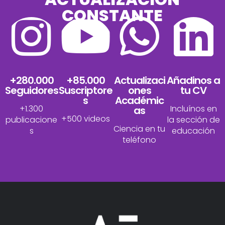
CONSTANTE
+280.000
+85.000
Actualizaci
Añadinos a
Seguidores
Suscriptore
ones
tu CV
s
Académic
+1.300
Incluínos en
as
+500 videos
publicacione
la sección de
Ciencia en tu
s
educación
teléfono