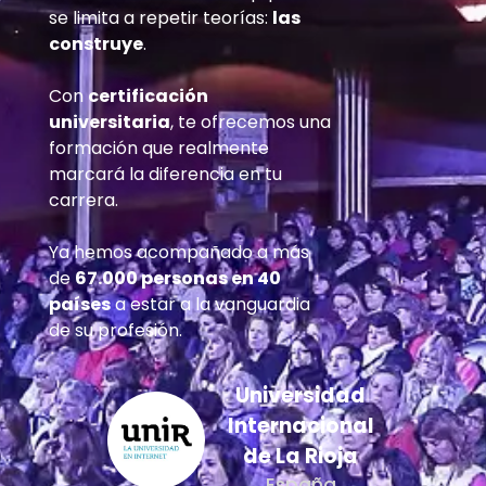
se limita a repetir teorías:
las
construye
.
Con
certificación
universitaria
, te ofrecemos una
formación que realmente
marcará la diferencia en tu
carrera.
Ya hemos acompañado a más
de
67.000 personas en 40
países
a estar a la vanguardia
de su profesión.
Universidad
Internacional
de La Rioja
España