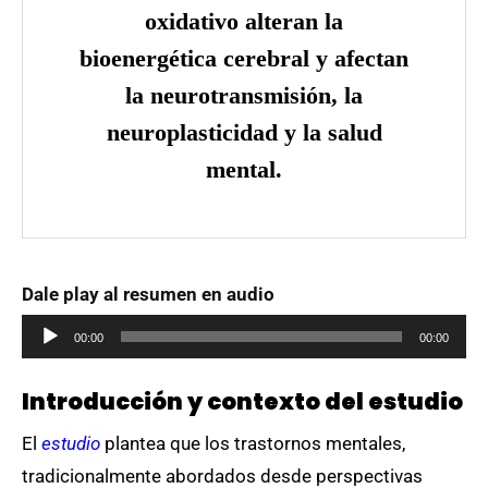
oxidativo alteran la
bioenergética cerebral y afectan
la neurotransmisión, la
neuroplasticidad y la salud
mental.
Dale play al resumen en audio
Reproductor
00:00
00:00
de
audio
Introducción y contexto del estudio
El
estudio
plantea que los trastornos mentales,
tradicionalmente abordados desde perspectivas