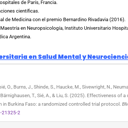
spitales de París, Francia.
ciones científicas.
l de Medicina con el premio Bernardino Rivadavia (2016).
estría en Neuropsicología, Instituto Universitario Hospital
ica Argentina.
rsitaria en Salud Mental y Neurocienci
ié, O., Burns, J., Shinde, S., Haucke, M., Sivewright, N., Neuman
, Bärnighausen, T., Sié, A., & Liu, S. (2025). Effectiveness o
 in Burkina Faso: a randomized controlled trial protocol.
BM
5-21325-2