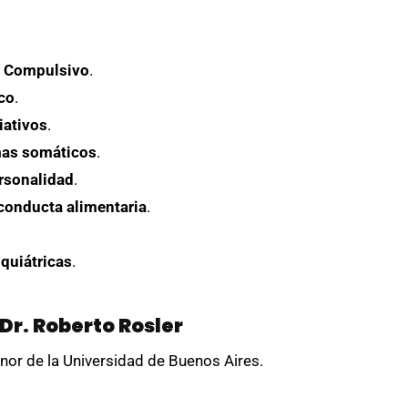
 Compulsivo
.
co
.
iativos
.
as somáticos
.
rsonalidad
.
conducta alimentaria
.
quiátricas
.
 Dr. Roberto Rosler
r de la Universidad de Buenos Aires.