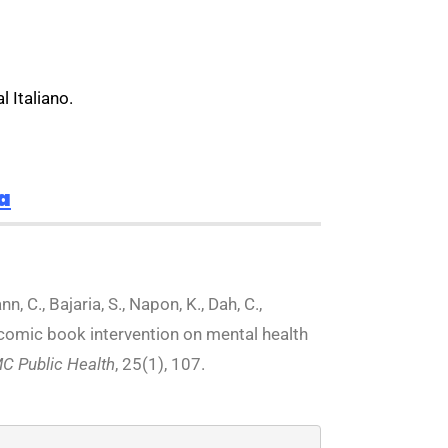
 Italiano.
a
n, C., Bajaria, S., Napon, K., Dah, C.,
f a comic book intervention on mental health
C Public Health
, 25(1), 107.