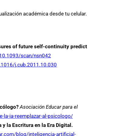
ualización académica desde tu celular.
sures of future self-continuity predict
g/10.1093/scan/nsn042
0.1016/j.cub.2011.10.030
icólogo?
Asociación Educar para el
e-la-ia-reemplazar-al-psicologo/
y la Escritura en la Era Digital.
com/blog/inteligencia-artificial-