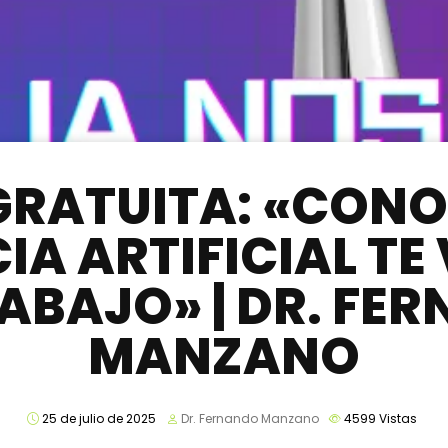
GRATUITA: «CONOC
IA ARTIFICIAL TE
RABAJO» | DR. FE
MANZANO
25 de julio de 2025
Dr. Fernando Manzano
4599
Vistas