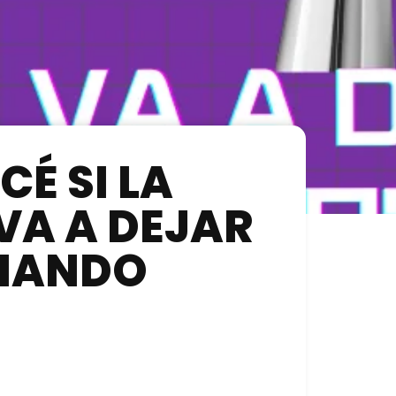
É SI LA
 VA A DEJAR
RNANDO