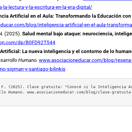
a-lectura-y-la-escritura-en-la-era-digital/
ncia Artificial en el Aula: Transformando la Educación con
ucar.com/blog/inteligencia-artificial-en-el-aula-transfor
 N. (2025).
Salud mental bajo ataque: neurociencia, inteligen
zon.com/dp/B0FD92T544
«Artificial: La nueva inteligencia y el contorno de lo hum
esarrollo Humano.
www.asociacioneducar.com/blog/resena-del-
no-sigman-y-santiago-bilinkis
 F. (2025). Clase gratuita: "Conocé si la Inteligencia A
llo Humano
. www.asociacioneducar.com/blog/clase-gratuita