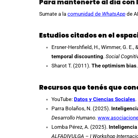
Para mantenerte al día con 
Sumate a la
comunidad de
WhatsApp
de AE
Estudios citados en el espa
Ersner-Hershfield, H., Wimmer, G. E., 
temporal discounting
.
Social Cognit
Sharot T. (2011).
The optimism bias
.
Recursos que tenés que con
YouTube:
Datos y Ciencias Sociales
.
Parra Bolaños, N. (2025).
Inteligenci
Desarrollo Humano
.
www.asociacioned
Lomba Pérez, A. (2025).
Inteligencia 
ALFADIVULGA – I Workshop Internaciona