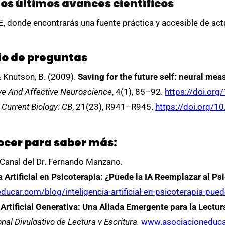
los últimos avances científicos
, donde encontrarás una fuente práctica y accesible de act
cio de preguntas
& Knutson, B. (2009).
Saving for the future self: neural mea
ive And Affective Neuroscience
, 4(1), 85–92.
https://doi.or
Current Biology: CB
, 21(23), R941–R945.
https://doi.org/1
ocer para saber más:
 Canal del Dr. Fernando Manzano.
a Artificial en Psicoterapia: ¿Puede la IA Reemplazar al Ps
ucar.com/blog/inteligencia-artificial-en-psicoterapia-pued
Artificial Generativa: Una Aliada Emergente para la Lectura 
l Divulgativo de Lectura y Escritura.
www.asociacioneducar.