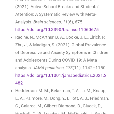
(2021). Active School Breaks and Students’
Attention: A Systematic Review with Meta-
Analysis.
Brain sciences, 11
(6), 675.
https://doi.org/10.3390/brainsci11060675
Racine, N., McArthur, B. A., Cooke, J. E., Eirich, R.,
Zhu, J., & Madigan, S. (2021). Global Prevalence
of Depressive and Anxiety Symptoms in Children
and Adolescents During COVID-19: A Meta-
analysis.
JAMA pediatrics, 175
(11), 1142–1150.
https://doi.org/10.1001/jamapediatrics.2021.2
482
Hedderson, M. M., Bekelman, T. A., Li, M., Knapp,
E. A., Palmore, M., Dong, Y., Elliott, A. J., Friedman,
C., Galarce, M., Gilbert-Diamond, D., Glueck, D.,
Hockett, C. W., Lucchini, M., McDonald, J., Sauder,