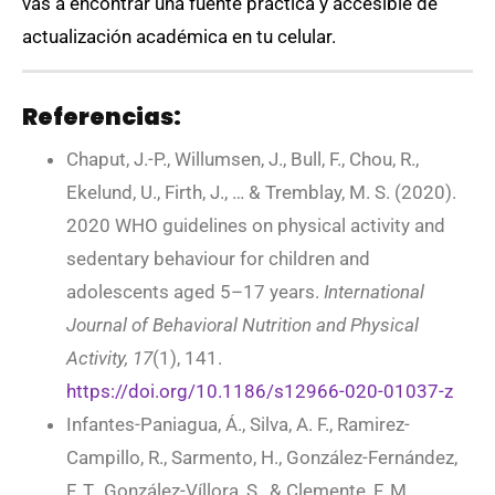
vas a encontrar una fuente práctica y accesible de
actualización académica en tu celular.
Referencias:
Chaput, J.-P., Willumsen, J., Bull, F., Chou, R.,
Ekelund, U., Firth, J., … & Tremblay, M. S. (2020).
2020 WHO guidelines on physical activity and
sedentary behaviour for children and
adolescents aged 5–17 years.
International
Journal of Behavioral Nutrition and Physical
Activity, 17
(1), 141.
https://doi.org/10.1186/s12966-020-01037-z
Infantes-Paniagua, Á., Silva, A. F., Ramirez-
Campillo, R., Sarmento, H., González-Fernández,
F. T., González-Víllora, S., & Clemente, F. M.