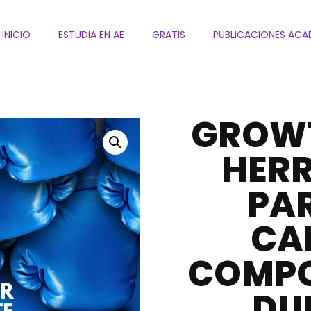
INICIO
ESTUDIA EN AE
GRATIS
PUBLICACIONES ACA
GROWT
HER
PA
CA
COMP
DU