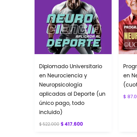
Diplomado Universitario
Progr
en Neurociencia y
en N
Neuropsicología
(cuot
aplicadas al Deporte (un
$
87.0
único pago, todo
incluido)
$
417.600
$
522.000