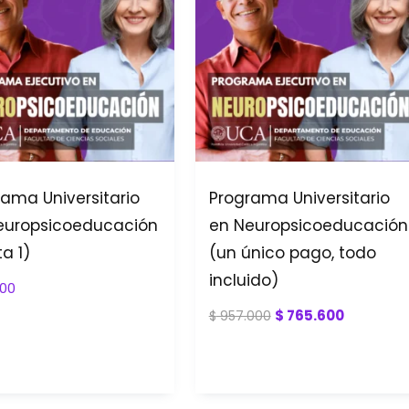
ama Universitario
Programa Universitario
europsicoeducación
en Neuropsicoeducación
a 1)
(un único pago, todo
incluido)
00
$
765.600
$
957.000