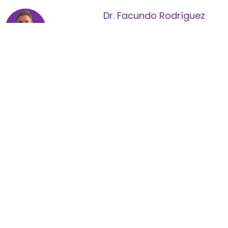
Dr. Facundo Rodríguez
Médico Neurocirujano,
miembro del Servicio de
Neurocirugía Infantil de
Fleni | Dedicado al estudio
de la Neuroanatomía en el
laboratorio del Hospital de
Beneficencia Portuguesa
(San Pablo, Brasil) bajo la
dirección del Prof. Dr.
Evandro de Oliveira,
referente mundial en la
materia | Médico visitante
en distintos servicios de