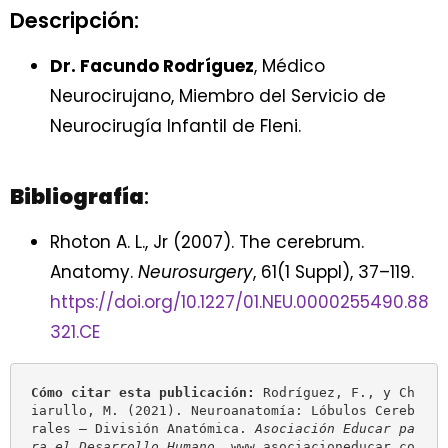
Descripción:
Dr. Facundo Rodríguez
, Médico
Neurocirujano, Miembro del Servicio de
Neurocirugía Infantil de Fleni.
Bibliografía
:
Rhoton A. L., Jr (2007). The cerebrum.
Anatomy.
Neurosurgery
, 61(1 Suppl), 37–119.
https://doi.org/10.1227/01.NEU.0000255490.88
321.CE
Cómo citar esta publicación:
 Rodríguez, F., y Ch
iarullo, M. (2021). Neuroanatomía: Lóbulos Cereb
rales – División Anatómica. 
Asociación Educar pa
ra el Desarrollo Humano
. www.asociacioneducar.co