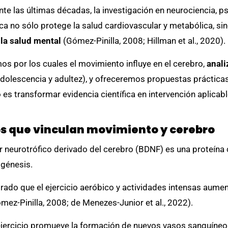
te las últimas décadas, la investigación en neurociencia, psi
ica no sólo protege la salud cardiovascular y metabólica, si
 la salud mental
(Gómez-Pinilla, 2008; Hillman et al., 2020).
os por los cuales el movimiento influye en el cerebro,
anali
adolescencia y adultez), y ofreceremos propuestas prácticas
vo es transformar evidencia científica en intervención aplicabl
s que vinculan movimiento y cerebro
r neurotrófico derivado del cerebro (BDNF) es una proteína
ogénesis.
do que el ejercicio aeróbico y actividades intensas aument
ez-Pinilla, 2008; de Menezes-Junior et al., 2022).
ejercicio promueve la formación de nuevos vasos sanguíneos 