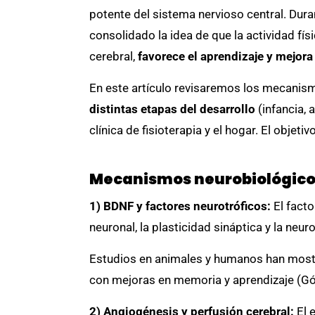
potente del sistema nervioso central. Duran
consolidado la idea de que la actividad fís
cerebral,
favorece el aprendizaje y mejora
En este artículo revisaremos los mecanism
distintas etapas del desarrollo
(infancia, 
clínica de fisioterapia y el hogar. El objeti
Mecanismos neurobiológico
1) BDNF y factores neurotróficos:
El facto
neuronal, la plasticidad sináptica y la neur
Estudios en animales y humanos han mostra
con mejoras en memoria y aprendizaje (Góm
2) Angiogénesis y perfusión cerebral:
El 