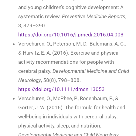
and young children’s cognitive development: A
systematic review.
Preventive Medicine Reports
,
3, 379–390.
https://doi.org/10.1016/j.pmedr.2016.04.003
Verschuren, O., Peterson, M. D., Balemans, A. C.,
& Hurvitz, E. A. (2016). Exercise and physical
activity recommendations for people with
cerebral palsy.
Developmental Medicine and Child
Neurology
, 58(8), 798–808.
https://doi.org/10.1111/dmcn.13053
Verschuren, O., McPhee, P., Rosenbaum, P., &
Gorter, J. W. (2016). The formula for health and
well-being in individuals with cerebral palsy:
physical activity, sleep, and nutrition.
Developmental Medicine and Child Neurology
,