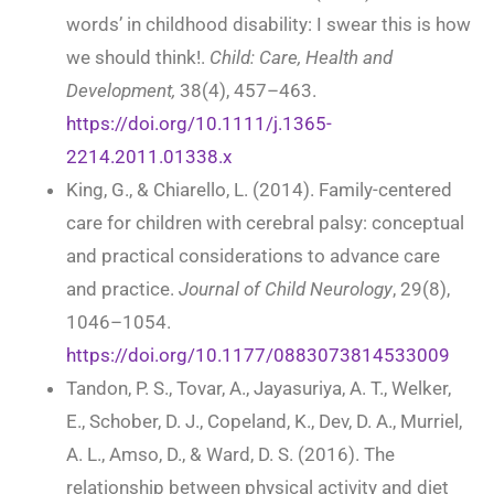
words’ in childhood disability: I swear this is how
we should think!.
Child: Care, Health and
Development,
38(4), 457–463.
https://doi.org/10.1111/j.1365-
2214.2011.01338.x
King, G., & Chiarello, L. (2014). Family-centered
care for children with cerebral palsy: conceptual
and practical considerations to advance care
and practice.
Journal of Child Neurology
, 29(8),
1046–1054.
https://doi.org/10.1177/0883073814533009
Tandon, P. S., Tovar, A., Jayasuriya, A. T., Welker,
E., Schober, D. J., Copeland, K., Dev, D. A., Murriel,
A. L., Amso, D., & Ward, D. S. (2016). The
relationship between physical activity and diet