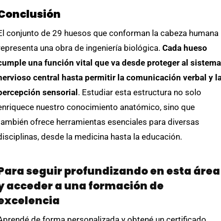
Conclusión
El conjunto de 29 huesos que conforman la cabeza humana
representa una obra de ingeniería biológica.
Cada hueso
cumple una función vital que va desde proteger al sistema
nervioso central hasta permitir la comunicación verbal y l
percepción sensorial
. Estudiar esta estructura no solo
enriquece nuestro conocimiento anatómico, sino que
también ofrece herramientas esenciales para diversas
disciplinas, desde la medicina hasta la educación.
Para seguir profundizando en esta área
y acceder a una formación de
excelencia
Aprendé de forma personalizada y obtené un certificado